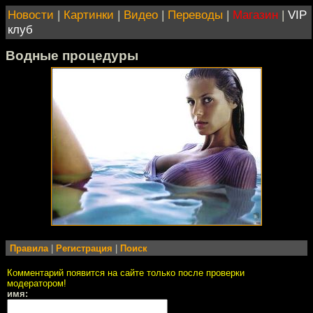
Новости
|
Картинки
|
Видео
|
Переводы
|
Магазин
|
VIP
клуб
Водные процедуры
Правила
|
Регистрация
|
Поиск
Комментарий появится на сайте только после проверки
модератором!
имя: