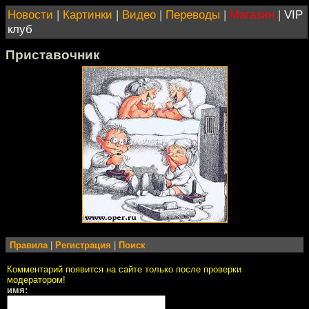
Новости
|
Картинки
|
Видео
|
Переводы
|
Магазин
|
VIP
клуб
Приставочник
Правила
|
Регистрация
|
Поиск
Комментарий появится на сайте только после проверки
модератором!
имя: