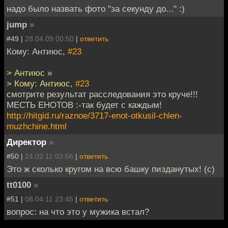
надо было назвать фото "за секунду до..." :)
jump
»
#49 |
28.04.09 00:50
|
ответить
Кому: Антиюс,
#23
> Антиюс »
> Кому: Антиюс,
#23
смотрите результат расследования это круче!!!
МЕСТЬ ЕНОТОВ :-так будет с каждым!
http://hitgid.ru/raznoe/3717-enot-otkusil-chlen-
muzhchine.html
Директор
»
#50 |
24.02.11 03:56
|
ответить
Это ж сколько кругом на всю башку пизданутых! (с)
tt0100
»
#51 |
08.04.11 23:45
|
ответить
вопрос: на что это у мужика встал?