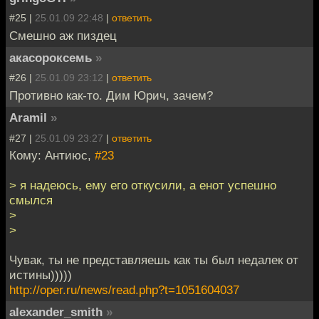
#25 |
25.01.09 22:48
|
ответить
Смешно аж пиздец
акасороксемь
»
#26 |
25.01.09 23:12
|
ответить
Противно как-то. Дим Юрич, зачем?
Aramil
»
#27 |
25.01.09 23:27
|
ответить
Кому: Антиюс,
#23
> я надеюсь, ему его откусили, а енот успешно
смылся
>
>
Чувак, ты не представляешь как ты был недалек от
истины)))))
http://oper.ru/news/read.php?t=1051604037
alexander_smith
»