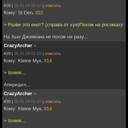
#28 |
26.01.09 00:10
|
ответить
Кому: St Den,
#22
> Разве это енот? (справа от хуя)Похож на росомаху
На Хью Джэкмана не похож ни разу...
CrazyArcher
»
#29 |
26.01.09 01:03
|
ответить
Кому: Kleine Мук,
#14
> бляяя...
Апиридил...
CrazyArcher
»
#30 |
26.01.09 01:03
|
ответить
Кому: Kleine Мук,
#14
> бляяя...