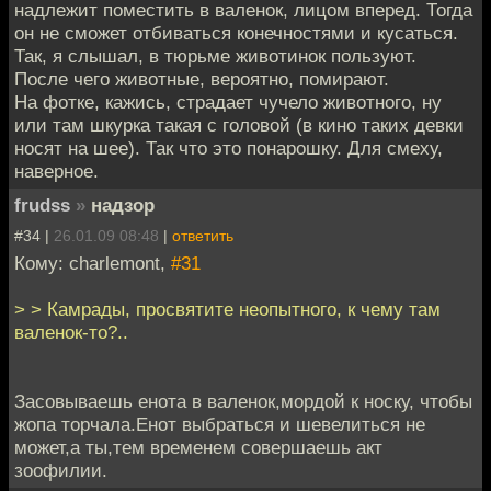
надлежит поместить в валенок, лицом вперед. Тогда
он не сможет отбиваться конечностями и кусаться.
Так, я слышал, в тюрьме животинок пользуют.
После чего животные, вероятно, помирают.
На фотке, кажись, страдает чучело животного, ну
или там шкурка такая с головой (в кино таких девки
носят на шее). Так что это понарошку. Для смеху,
наверное.
frudss
»
надзор
#34 |
26.01.09 08:48
|
ответить
Кому: charlemont,
#31
> > Камрады, просвятите неопытного, к чему там
валенок-то?..
Засовываешь енота в валенок,мордой к носку, чтобы
жопа торчала.Енот выбраться и шевелиться не
может,а ты,тем временем совершаешь акт
зоофилии.