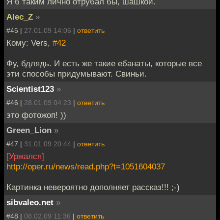
Я б таким лично отрубал бы, шашкой.
Alec_Z
»
#45 |
27.01.09 14:06
|
ответить
Кому: Vers,
#42
Фу, бдлядь. И есть же такие ебанаты, которые все
эти способы придумывают. Свиньи.
Scientist123
»
#46 |
28.01.09 04:23
|
ответить
это фотожоп! ))
Green_Lion
»
#47 |
31.01.09 20:44
|
ответить
[Уржался]
http://oper.ru/news/read.php?t=1051604037
Картинка невероятно дополняет рассказ!!! ;-)
sibvaleo.net
»
#48 |
08.02.09 11:36
|
ответить