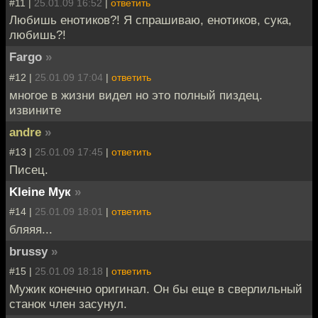
#11 |
25.01.09 16:52
|
ответить
Любишь енотиков?! Я спрашиваю, енотиков, сука,
любишь?!
Fargo
»
#12 |
25.01.09 17:04
|
ответить
многое в жизни видел но это полный пиздец.
извините
andre
»
#13 |
25.01.09 17:45
|
ответить
Писец.
Kleine Мук
»
#14 |
25.01.09 18:01
|
ответить
бляяя...
brussy
»
#15 |
25.01.09 18:18
|
ответить
Мужик конечно оригинал. Он бы еще в сверлильный
станок член засунул.