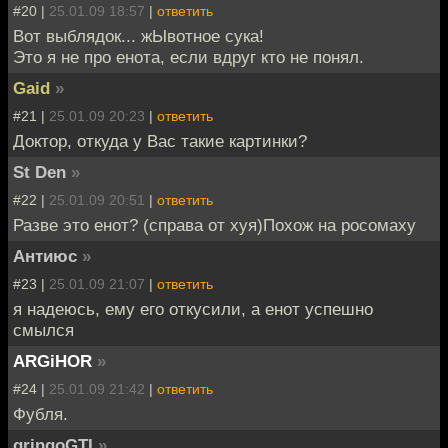
#20 |
25.01.09 18:57
|
ответить
Вот выблядок... жЫвотное сука!
Это я не про енота, если вдруг кто не понял.
Gaid
»
#21 |
25.01.09 20:23
|
ответить
Доктор, откуда у Вас такие картинки?
St Den
»
#22 |
25.01.09 20:51
|
ответить
Разве это енот? (справа от хуя)Похож на росомаху
Антиюс
»
#23 |
25.01.09 21:07
|
ответить
я надеюсь, ему его откусили, а енот успешно
смылся
ARGiHOR
»
#24 |
25.01.09 21:42
|
ответить
Фубля.
gringoGTI
»