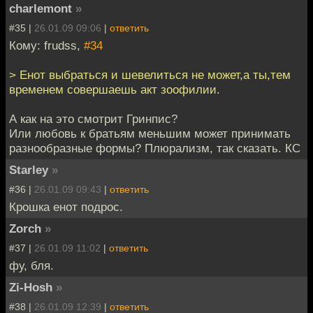
charlemont
»
#35 |
26.01.09 09:06
|
ответить
Кому: frudss,
#34
> Енот выбраться и шевелиться не может,а ты,тем
временем совершаешь акт зоофилии.
А как на это смотрит Гринпис?
Или любовь к братьям меньшим может принимать
разнообразные формы? Плюрализм, так сказать. КС
Starley
»
#36 |
26.01.09 09:43
|
ответить
Крошка енот подрос.
Zorch
»
#37 |
26.01.09 11:02
|
ответить
фу, бля.
Zi-Hosh
»
#38 |
26.01.09 12:39
|
ответить