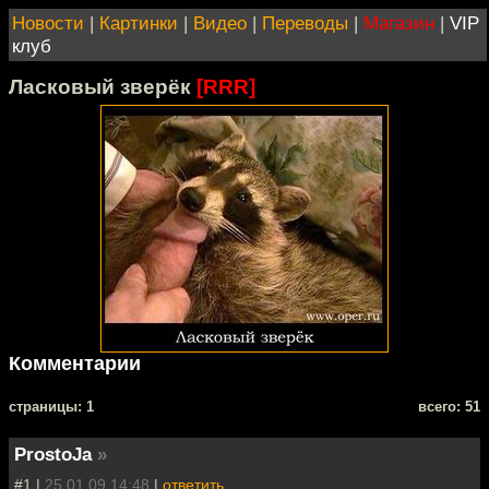
Новости
|
Картинки
|
Видео
|
Переводы
|
Магазин
|
VIP
клуб
Ласковый зверёк
[RRR]
Комментарии
cтраницы: 1
всего: 51
ProstoJa
»
#1 |
25.01.09 14:48
|
ответить