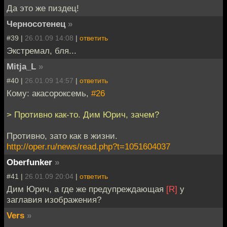
Да это же пиздец!
Черносотенец
»
#39 |
26.01.09 14:08
|
ответить
Экстремал, бля...
Mitja_L
»
#40 |
26.01.09 14:57
|
ответить
Кому: акасороксемь,
#26
> Противно как-то. Дим Юрич, зачем?
Противно, зато как в жизни.
http://oper.ru/news/read.php?t=1051604037
Oberfunker
»
#41 |
26.01.09 20:04
|
ответить
Дим Юрич, а где же предупреждающая
[R]
у
заглавия изображения?
Vers
»