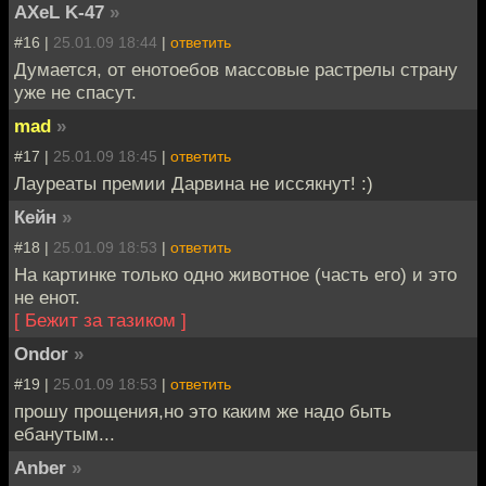
AXeL K-47
»
#16 |
25.01.09 18:44
|
ответить
Думается, от енотоебов массовые растрелы страну
уже не спасут.
mad
»
#17 |
25.01.09 18:45
|
ответить
Лауреаты премии Дарвина не иссякнут! :)
Кейн
»
#18 |
25.01.09 18:53
|
ответить
На картинке только одно животное (часть его) и это
не енот.
[ Бежит за тазиком ]
Ondor
»
#19 |
25.01.09 18:53
|
ответить
прошу прощения,но это каким же надо быть
ебанутым...
Anber
»