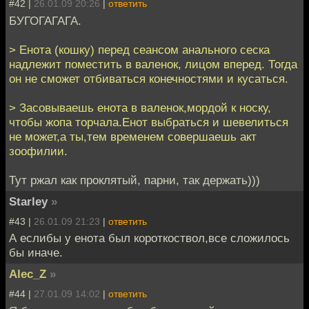
#42 |
26.01.09 20:26
|
ответить
БУГОГАГАГА.
> Енота (кошку) перед сеансом анального сеска
надлежит поместить в валенок, лицом вперед. Тогда
он не сможет отбиваться конечностями и кусаться.
> Засовываешь енота в валенок,мордой к носку,
чтобы жопа торчала.Енот выбраться и шевелиться
не может,а ты,тем временем совершаешь акт
зоофилии.
Тут ржал как проклятый, парни, так держать)))
Starley
»
#43 |
26.01.09 21:23
|
ответить
А еслибы у енота был короткоствол,все сложилось
бы иначе.
Alec_Z
»
#44 |
27.01.09 14:02
|
ответить