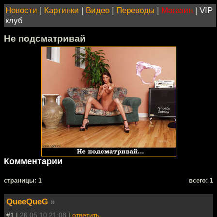
Новости
|
Картинки
|
Видео
|
Переводы
|
Магазин
|
VIP
клуб
Не подсматривай
Комментарии
cтраницы: 1
всего: 1
QueeQueG
»
#1 |
26.05.10 21:08
|
ответить