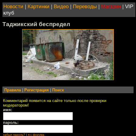
Новости
|
Картинки
|
Видео
|
Переводы
|
Магазин
|
VIP
клуб
Таджикский беспредел
Правила
|
Регистрация
|
Поиск
Комментарий появится на сайте только после проверки
модератором!
имя:
пароль:
забыл пароль?
|
я с форума