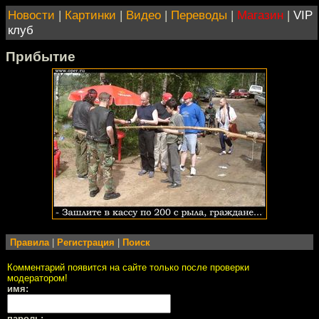
Новости
|
Картинки
|
Видео
|
Переводы
|
Магазин
|
VIP
клуб
Прибытие
Правила
|
Регистрация
|
Поиск
Комментарий появится на сайте только после проверки
модератором!
имя:
пароль: