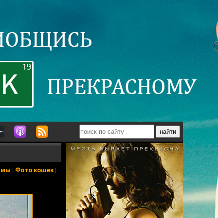
ьмы
|
Фото кошек
|