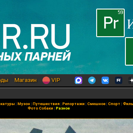
оды
Магазин
VIP
икатуры
|
Музон
|
Путешествия
|
Репортажи
|
Смешное
|
Спорт
|
Фил
Фото Собаки
|
Разное