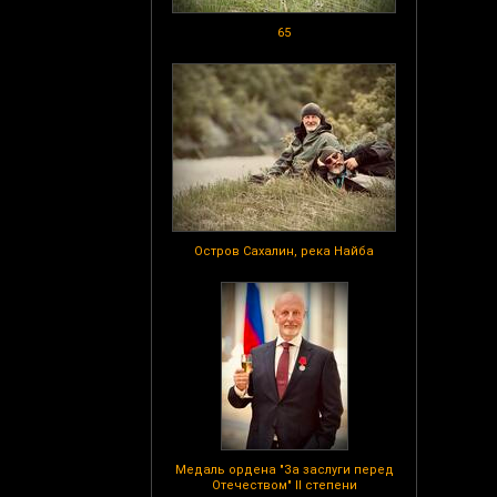
65
Остров Сахалин, река Найба
Медаль ордена "За заслуги перед
Отечеством" II степени