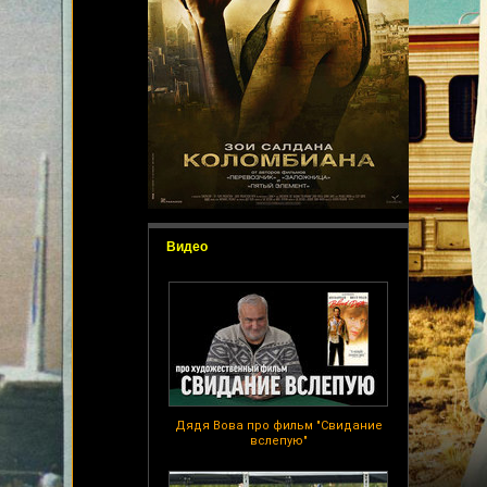
Видео
Дядя Вова про фильм "Свидание
вслепую"