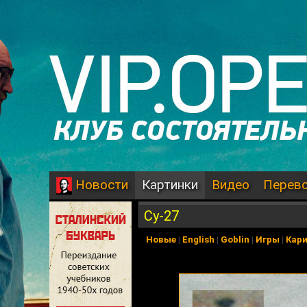
Картинки
Видео
Перев
Новости
Су-27
Новые
|
English
|
Goblin
|
Игры
|
Кар