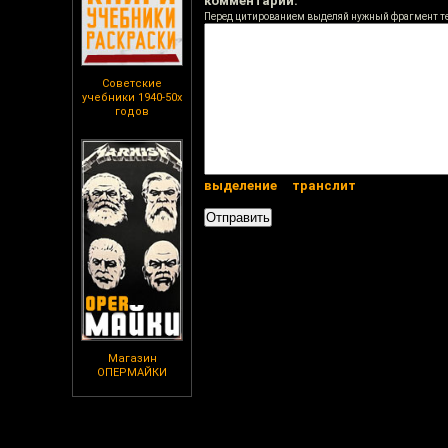
комментарий:
Перед цитированием выделяй нужный фрагмент т
Советские
учебники 1940-50х
годов
выделение
транслит
Магазин
ОПЕРМАЙКИ