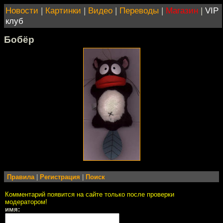
Новости
|
Картинки
|
Видео
|
Переводы
|
Магазин
|
VIP
клуб
Бобёр
Правила
|
Регистрация
|
Поиск
Комментарий появится на сайте только после проверки
модератором!
имя: