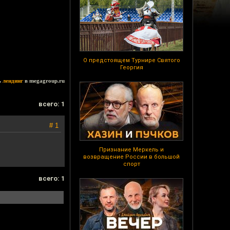
О предстоящем Турнире Святого
Георгия
ь
лендинг
в megagroup.ru
всего: 1
# 1
Признание Меркель и
возвращение России в большой
спорт
всего: 1