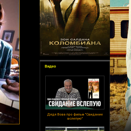
Видео
Дядя Вова про фильм "Свидание
вслепую"