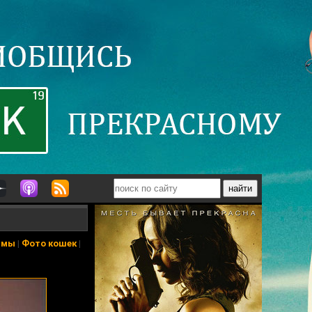
ьмы
|
Фото кошек
|