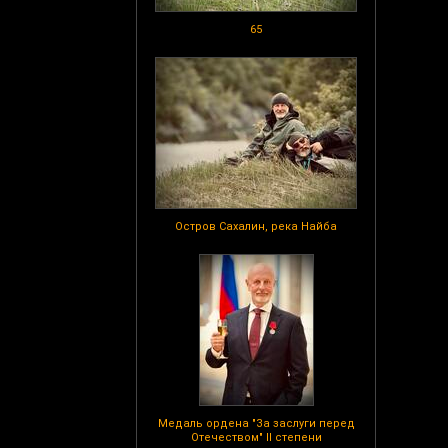
65
Остров Сахалин, река Найба
Медаль ордена "За заслуги перед
Отечеством" II степени