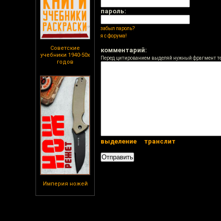
пароль:
забыл пароль?
я с форума!
Советские
комментарий:
учебники 1940-50х
Перед цитированием выделяй нужный фрагмент т
годов
выделение
транслит
Империя ножей