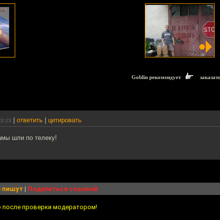
Goblin рекомендует
заказат
|
ответить
|
цитировать
22:13
амы шли по телеку!
 пишут
|
Поделиться ссылкой
о после проверки модератором!