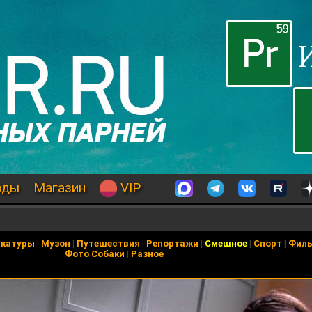
оды
Магазин
VIP
икатуры
|
Музон
|
Путешествия
|
Репортажи
|
Смешное
|
Спорт
|
Фил
Фото Собаки
|
Разное