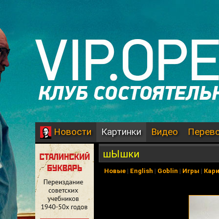
Картинки
Видео
Перев
Новости
шЫшки
Новые
|
English
|
Goblin
|
Игры
|
Кар