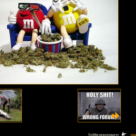
Goblin рекомендует
соз