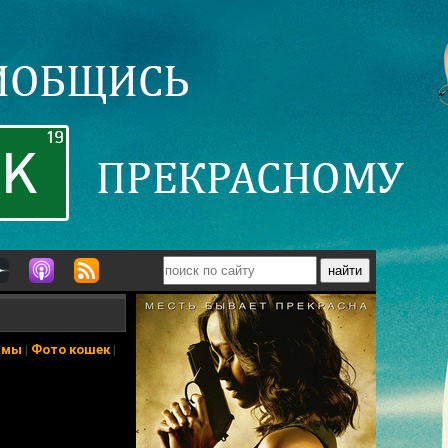
ьмы
|
Фото кошек
|