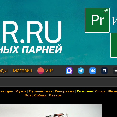
оды
Магазин
VIP
икатуры
|
Музон
|
Путешествия
|
Репортажи
|
Смешное
|
Спорт
|
Фил
Фото Собаки
|
Разное