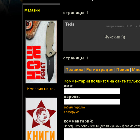
Магазин
cтраницы: 1
Teds
отправлено 01.11.07 
Чуйские :))
cтраницы: 1
Правила
|
Регистрация
|
Поиск
|
Мне
Комментарий появится на сайте тольк
имя:
Империя ножей
пароль:
забыл пароль?
я с форума!
комментарий:
Перед цитированием выделяй нужный фрагмент т