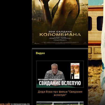
Видео
Дядя Вова про фильм "Свидание
вслепую"
дать сайт
в megagroup.ru