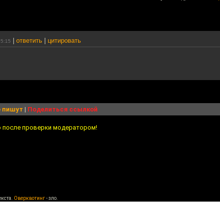
|
ответить
|
цитировать
15:15
 пишут
|
Поделиться ссылкой
о после проверки модератором!
екста.
Оверквотинг
- зло.