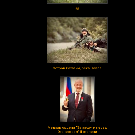
65
Остров Сахалин, река Найба
Медаль ордена "За заслуги перед
Отечеством" II степени