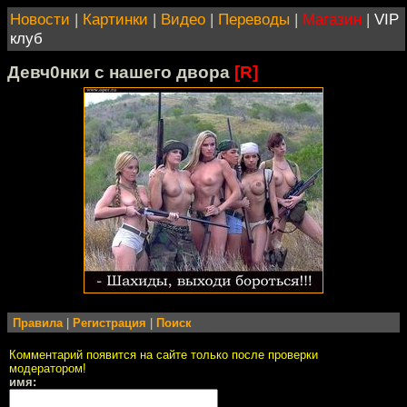
Новости
|
Картинки
|
Видео
|
Переводы
|
Магазин
|
VIP
клуб
Девч0нки с нашего двора
[R]
Правила
|
Регистрация
|
Поиск
Комментарий появится на сайте только после проверки
модератором!
имя: