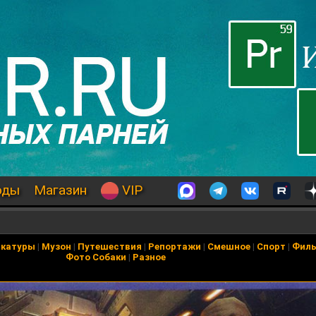
оды
Магазин
VIP
икатуры
|
Музон
|
Путешествия
|
Репортажи
|
Смешное
|
Спорт
|
Фил
Фото Собаки
|
Разное