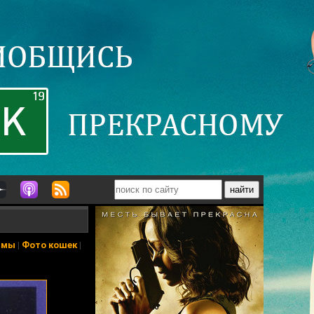
ьмы
|
Фото кошек
|