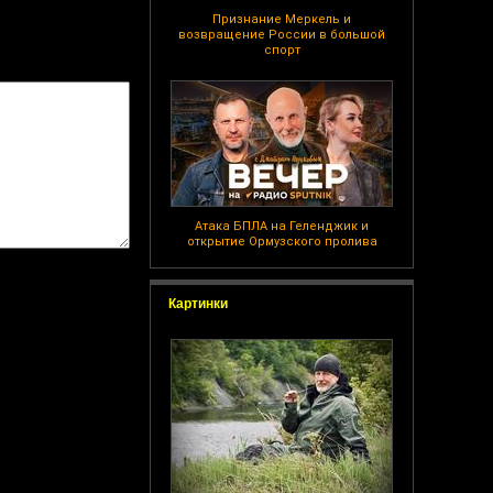
Признание Меркель и
возвращение России в большой
спорт
Атака БПЛА на Геленджик и
открытие Ормузского пролива
Картинки