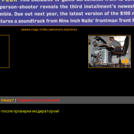
нажми сюда, чтобы увеличить картинку
 пишут
|
Поделиться ссылкой
о после проверки модератором!