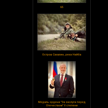
65
Остров Сахалин, река Найба
Медаль ордена "За заслуги перед
Отечеством" II степени