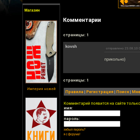
Магазин
Комментарии
cтраницы: 1
kovsh
отправлено 23.08.10 
прикольно)
cтраницы: 1
Империя ножей
Правила
|
Регистрация
|
Поиск
|
Мне
Комментарий появится на сайте тольк
имя:
пароль:
забыл пароль?
я с форума!