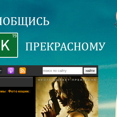
ьмы
|
Фото кошек
|