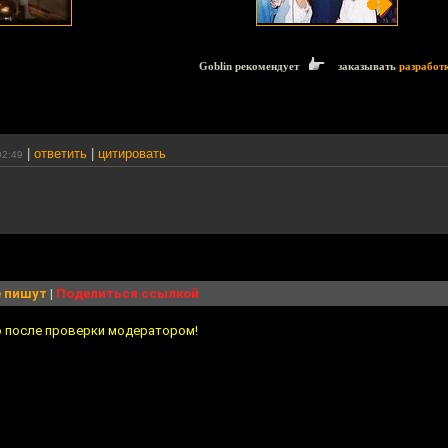
Goblin рекомендует
заказывать
разработ
|
ответить
|
цитировать
02:49
 пишут
|
Поделиться ссылкой
о после проверки модератором!