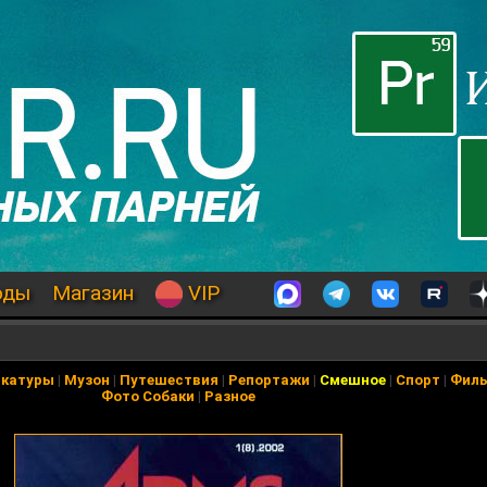
оды
Магазин
VIP
икатуры
|
Музон
|
Путешествия
|
Репортажи
|
Смешное
|
Спорт
|
Фил
Фото Собаки
|
Разное