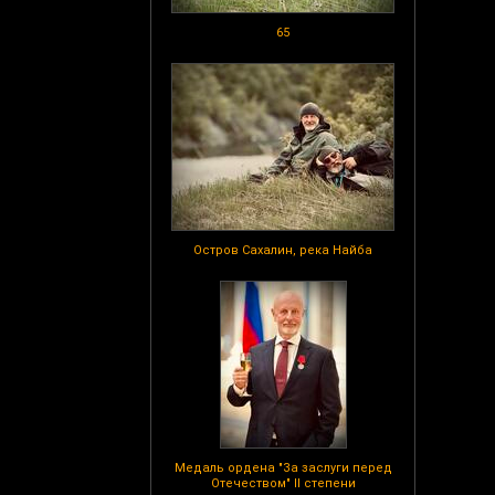
65
Остров Сахалин, река Найба
Медаль ордена "За заслуги перед
Отечеством" II степени