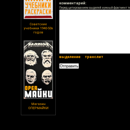
комментарий:
Перед цитированием выделяй нужный фрагмент т
Советские
учебники 1940-50х
годов
выделение
транслит
Магазин
ОПЕРМАЙКИ