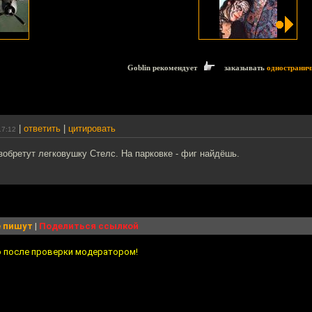
Goblin рекомендует
заказывать
одностранич
|
ответить
|
цитировать
17:12
изобретут легковушку Стелс. На парковке - фиг найдёшь.
 пишут
|
Поделиться ссылкой
о после проверки модератором!