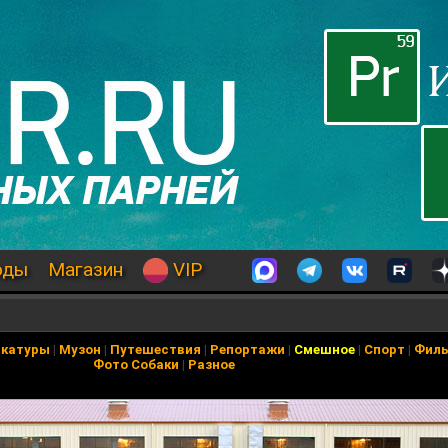
оды
Магазин
VIP
икатуры
|
Музон
|
Путешествия
|
Репортажи
|
Смешное
|
Спорт
|
Фил
Фото Собаки
|
Разное