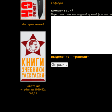
я с форума!
комментарий:
Перед цитированием выделяй нужный фрагмент т
Империя ножей
выделение
транслит
Советские
учебники 1940-50х
годов