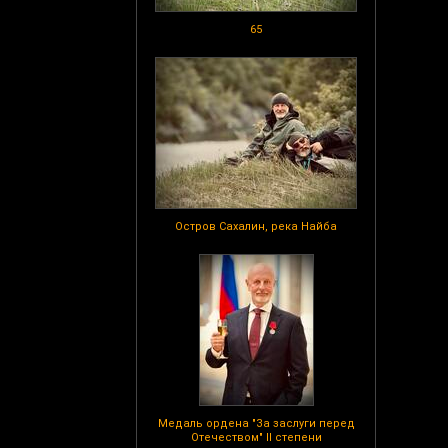
65
Остров Сахалин, река Найба
Медаль ордена "За заслуги перед
Отечеством" II степени