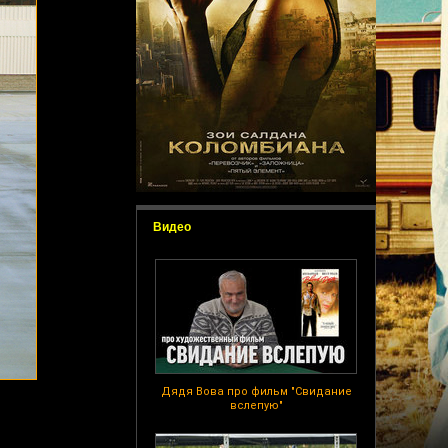
Видео
Дядя Вова про фильм "Свидание
вслепую"