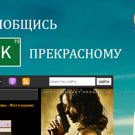
ьмы
|
Фото кошек
|