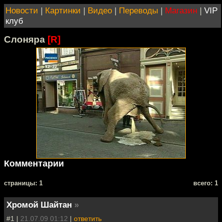
Новости
|
Картинки
|
Видео
|
Переводы
|
Магазин
|
VIP
клуб
Слоняра
[R]
Комментарии
cтраницы: 1
всего: 1
Хромой Шайтан
»
#1 |
21.07.09 01:12
|
ответить