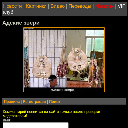
Новости
|
Картинки
|
Видео
|
Переводы
|
Магазин
|
VIP
клуб
Адские звери
Правила
|
Регистрация
|
Поиск
Комментарий появится на сайте только после проверки
модератором!
имя: