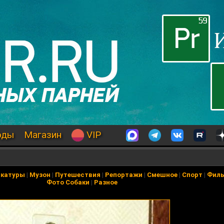
оды
Магазин
VIP
икатуры
|
Музон
|
Путешествия
|
Репортажи
|
Смешное
|
Спорт
|
Фил
Фото Собаки
|
Разное