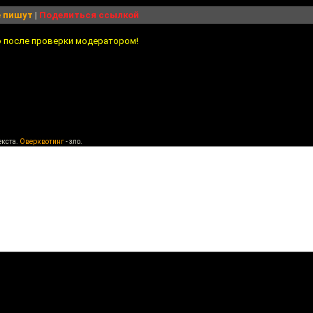
 пишут
|
Поделиться ссылкой
о после проверки модератором!
екста.
Оверквотинг
- зло.