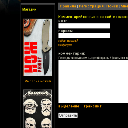
Правила
|
Регистрация
|
Поиск
|
Мне
Магазин
Комментарий появится на сайте тольк
имя:
пароль:
забыл пароль?
я с форума!
комментарий:
Перед цитированием выделяй нужный фрагмент т
Империя ножей
выделение
транслит