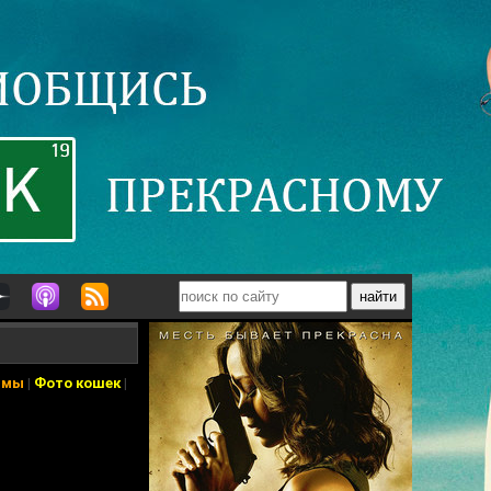
ьмы
|
Фото кошек
|