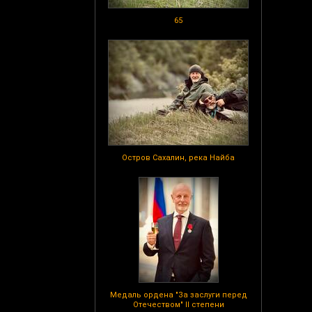
65
Остров Сахалин, река Найба
Медаль ордена "За заслуги перед
Отечеством" II степени