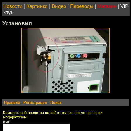
Новости
|
Картинки
|
Видео
|
Переводы
|
Магазин
|
VIP
клуб
Установил
Правила
|
Регистрация
|
Поиск
Комментарий появится на сайте только после проверки
модератором!
имя: