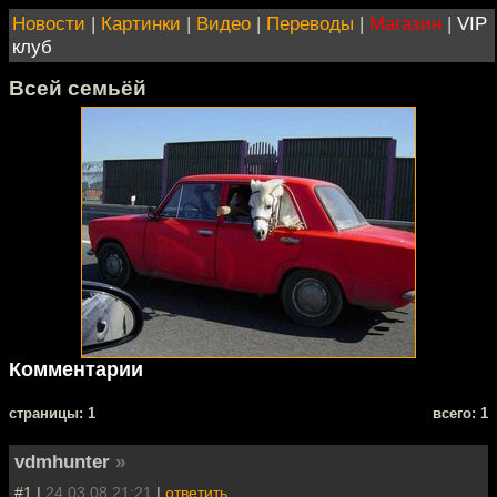
Новости
|
Картинки
|
Видео
|
Переводы
|
Магазин
|
VIP
клуб
Всей семьёй
Комментарии
cтраницы: 1
всего: 1
vdmhunter
»
#1 |
24.03.08 21:21
|
ответить