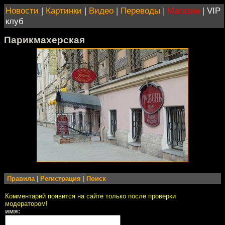
Новости
|
Картинки
|
Видео
|
Переводы
|
Магазин
|
VIP
клуб
Парикмахерская
Правила
|
Регистрация
|
Поиск
Комментарий появится на сайте только после проверки
модератором!
имя: