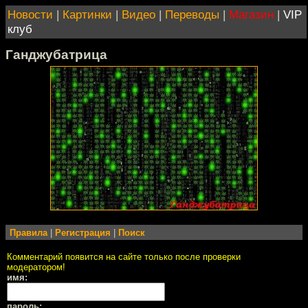
Новости
|
Картинки
|
Видео
|
Переводы
|
Магазин
|
VIP
клуб
Ганджубатрица
Правила
|
Регистрация
|
Поиск
Комментарий появится на сайте только после проверки
модератором!
имя:
пароль: