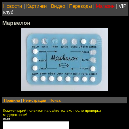
Новости
|
Картинки
|
Видео
|
Переводы
|
Магазин
|
VIP
клуб
Марвелон
Правила
|
Регистрация
|
Поиск
Комментарий появится на сайте только после проверки
модератором!
имя: