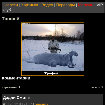
Новости
|
Картинки
|
Видео
|
Переводы
|
Магазин
|
VIP
клуб
Трофей
Комментарии
cтраницы: 1
всего: 2
Дадли Смит
»
#1 |
26.12.08 21:57
|
ответить