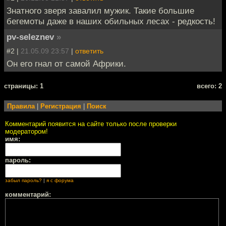
Знатного зверя завалил мужик. Такие большие
бегемоты даже в наших обильных лесах - редкость!
pv-seleznev
»
#2 |
21.05.09 23:57
|
ответить
Он его гнал от самой Африки.
cтраницы: 1
всего: 2
Правила
|
Регистрация
|
Поиск
Комментарий появится на сайте только после проверки
модератором!
имя:
пароль:
забыл пароль?
|
я с форума
комментарий: