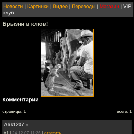
Новости
|
Картинки
|
Видео
|
Переводы
|
Магазин
|
VIP
клуб
Брызни в клюв!
Комментарии
cтраницы: 1
всего: 1
Alik1207
»
#1 |
24.12.07 11:26
|
ответить