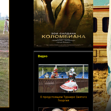
Видео
О предстоящем Турнире Святого
Георгия