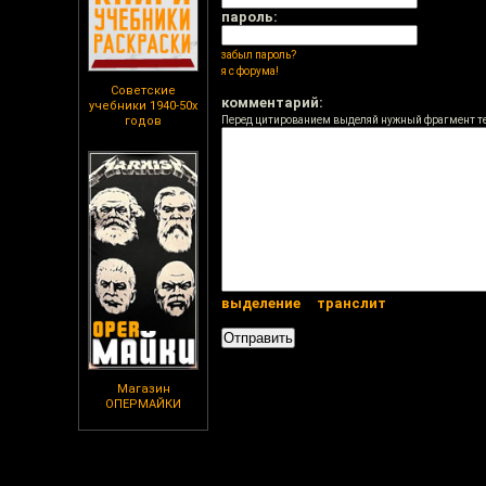
пароль:
забыл пароль?
я с форума!
Советские
комментарий:
учебники 1940-50х
годов
Перед цитированием выделяй нужный фрагмент т
выделение
транслит
Магазин
ОПЕРМАЙКИ