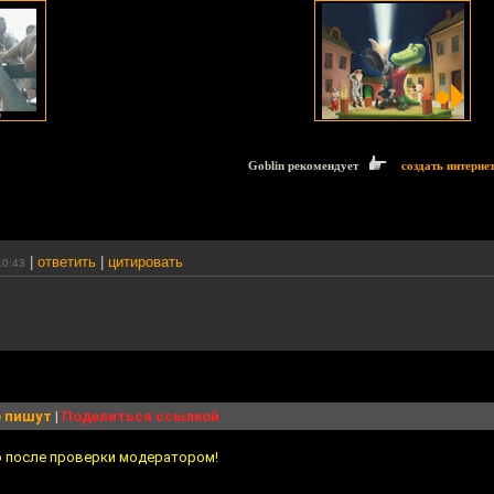
Goblin рекомендует
создать интерне
|
ответить
|
цитировать
10:43
 пишут
|
Поделиться ссылкой
о после проверки модератором!