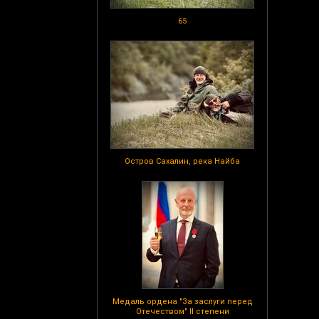
65
Остров Сахалин, река Найба
Медаль ордена "За заслуги перед
Отечеством" II степени