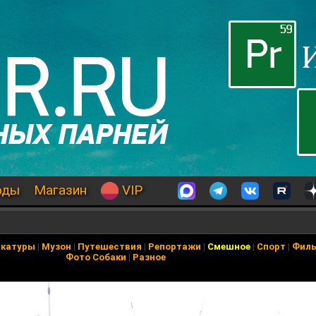
оды
Магазин
VIP
икатуры
|
Музон
|
Путешествия
|
Репортажи
|
Смешное
|
Спорт
|
Фил
Фото Собаки
|
Разное