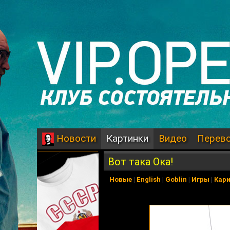
Картинки
Видео
Перев
Новости
Вот така Ока!
Новые
|
English
|
Goblin
|
Игры
|
Кар