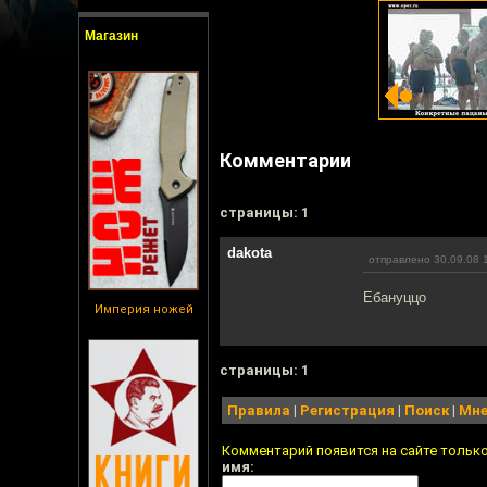
Магазин
Комментарии
cтраницы: 1
dakota
отправлено 30.09.08 
Ебануццо
Империя ножей
cтраницы: 1
Правила
|
Регистрация
|
Поиск
|
Мне
Комментарий появится на сайте тольк
имя: