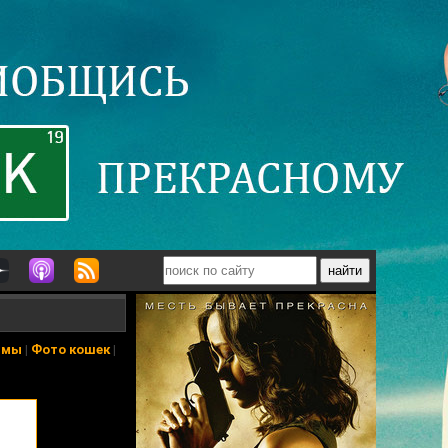
ьмы
|
Фото кошек
|