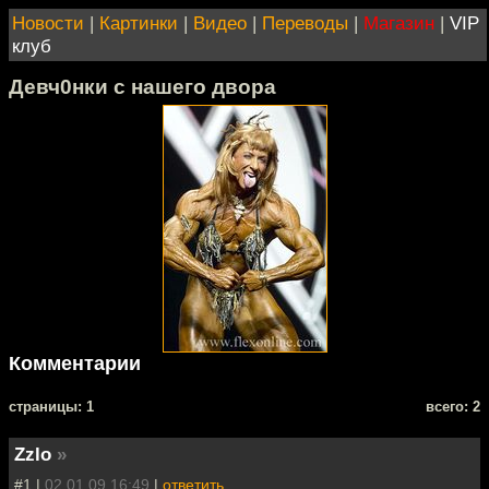
Новости
|
Картинки
|
Видео
|
Переводы
|
Магазин
|
VIP
клуб
Девч0нки с нашего двора
Комментарии
cтраницы: 1
всего: 2
Zzlo
»
#1 |
02.01.09 16:49
|
ответить