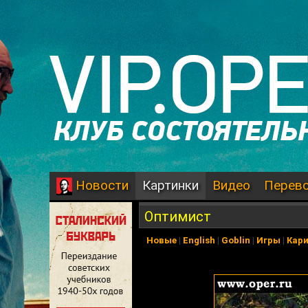
Картинки
Видео
Перев
Новости
Оптимист
Новые
|
English
|
Goblin
|
Игры
|
Кар