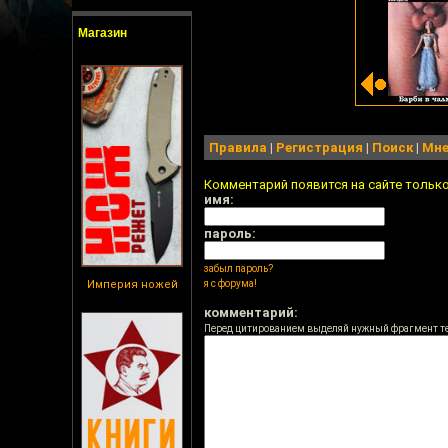
Магазин
Правила
|
Регистрация
|
Поиск
|
Мне
Комментарий появится на сайте тольк
имя:
пароль:
забыл пароль?
Империя ножей
я с форума!
комментарий:
Перед цитированием выделяй нужный фрагмент т