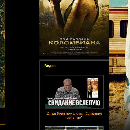
Видео
Дядя Вова про фильм "Свидание
вслепую"