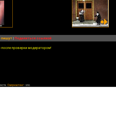
 пишут
|
Поделиться ссылкой
о после проверки модератором!
екста.
Оверквотинг
- зло.