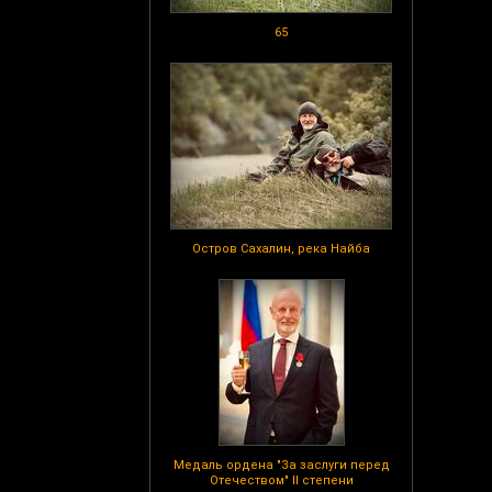
65
Остров Сахалин, река Найба
Медаль ордена "За заслуги перед
Отечеством" II степени