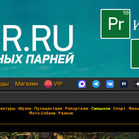
оды
Магазин
VIP
икатуры
|
Музон
|
Путешествия
|
Репортажи
|
Смешное
|
Спорт
|
Фил
Фото Собаки
|
Разное