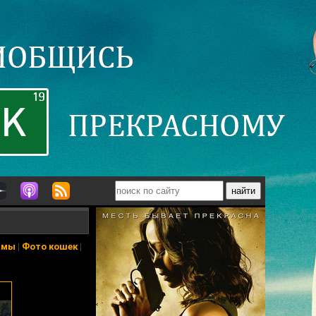
ьмы
|
Фото кошек
|