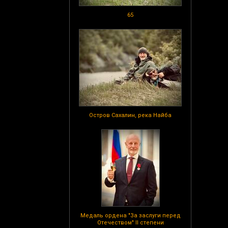
65
Остров Сахалин, река Найба
Медаль ордена "За заслуги перед
Отечеством" II степени