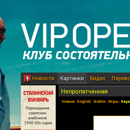
Картинки
Видео
Перев
Новости
Непропатченная
Новые
|
English
|
Goblin
|
Игры
|
Кар