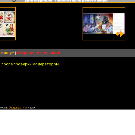
 пишут
|
Поделиться ссылкой
о после проверки модератором!
екста.
Оверквотинг
- зло.