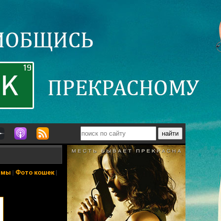
ьмы
|
Фото кошек
|