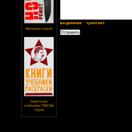
выделение
транслит
Империя ножей
Советские
учебники 1940-50х
годов