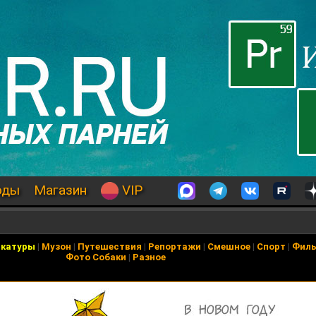
оды
Магазин
VIP
икатуры
|
Музон
|
Путешествия
|
Репортажи
|
Смешное
|
Спорт
|
Фил
Фото Собаки
|
Разное