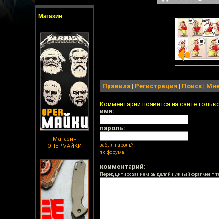
Магазин
Правила
|
Регистрация
|
Поиск
|
Мне
Комментарий появится на сайте тольк
имя:
пароль:
Магазин
забыл пароль?
ОПЕРМАЙКИ
я с форума!
комментарий:
Перед цитированием выделяй нужный фрагмент т