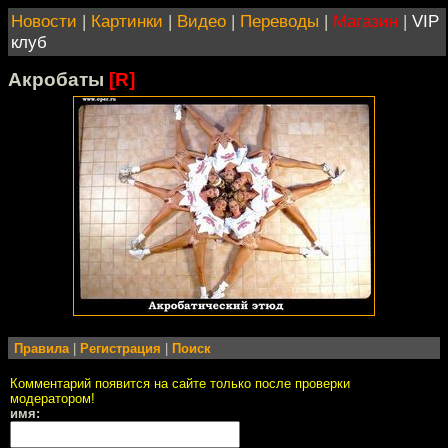
Новости
|
Картинки
|
Видео
|
Переводы
|
Магазин
|
VIP
клуб
Акробаты
[R]
Правила
|
Регистрация
|
Поиск
Комментарий появится на сайте только после проверки
модератором!
имя: