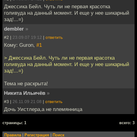
Джессика Бейл. Чуть ли не первая красотка
голивуда на данный момент. И еще у нее шикарный
зад!...=)
dembler
»
#2 |
23.09.07 19:12
|
ответить
Кому: Guron,
#1
> Джессика Бейл. Чуть ли не первая красотка
голивуда на данный момент. И еще у нее шикарный
зад!...=)
Тема не раскрыта!
Никита Ильичёв
»
#3 |
26.11.09 21:08
|
ответить
Дочь Уистлера,а не племянница
cтраницы: 1
всего: 3
Правила
|
Регистрация
|
Поиск