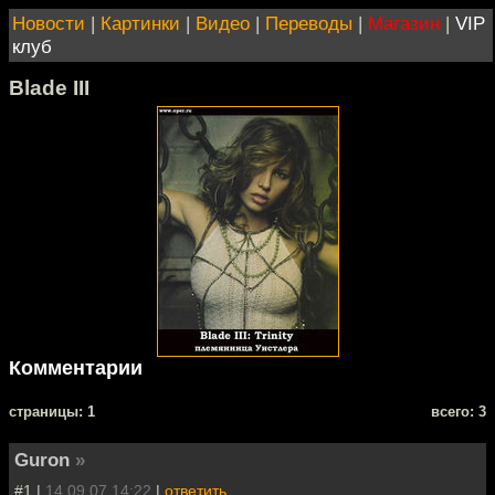
Новости
|
Картинки
|
Видео
|
Переводы
|
Магазин
|
VIP
клуб
Blade III
Комментарии
cтраницы: 1
всего: 3
Guron
»
#1 |
14.09.07 14:22
|
ответить