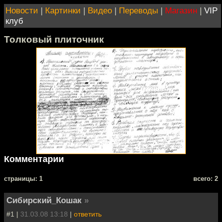
Новости
|
Картинки
|
Видео
|
Переводы
|
Магазин
|
VIP
клуб
Толковый плиточник
Комментарии
cтраницы: 1
всего: 2
Сибирский_Кошак
»
#1 |
31.03.08 13:18
|
ответить