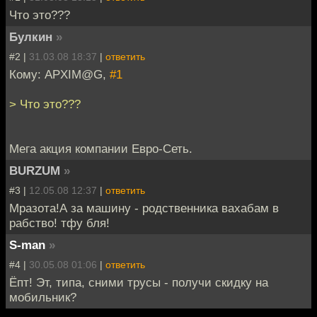
Что это???
Булкин
»
#2 |
31.03.08 18:37
|
ответить
Кому: APXIM@G,
#1
> Что это???
Мега акция компании Евро-Сеть.
BURZUM
»
#3 |
12.05.08 12:37
|
ответить
Мразота!А за машину - родственника вахабам в
рабство! тфу бля!
S-man
»
#4 |
30.05.08 01:06
|
ответить
Ёпт! Эт, типа, сними трусы - получи скидку на
мобильник?