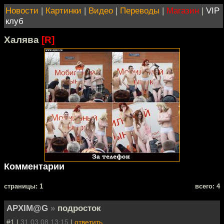
Новости
|
Картинки
|
Видео
|
Переводы
|
Магазин
|
VIP
клуб
Халява
[R]
Комментарии
cтраницы: 1
всего: 4
APXIM@G
»
подросток
#1 |
31.03.08 13:15
|
ответить