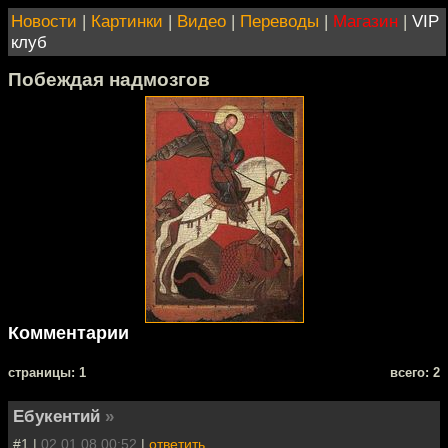
Новости
|
Картинки
|
Видео
|
Переводы
|
Магазин
|
VIP
клуб
Побеждая надмозгов
Комментарии
cтраницы: 1
всего: 2
Ебукентий
»
#1 |
02.01.08 00:52
|
ответить