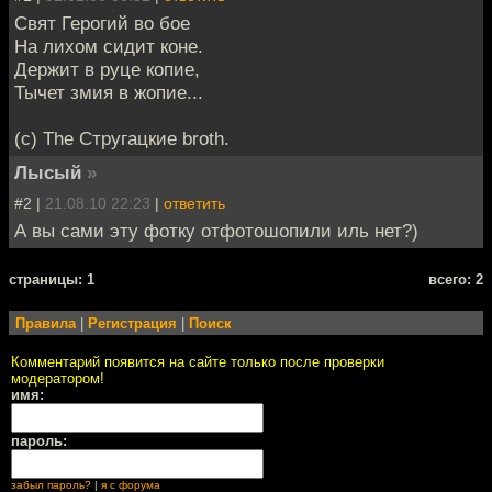
Свят Герогий во бое
На лихом сидит коне.
Держит в руце копие,
Тычет змия в жопие...
(c) The Стругацкие broth.
Лысый
»
#2 |
21.08.10 22:23
|
ответить
А вы сами эту фотку отфотошопили иль нет?)
cтраницы: 1
всего: 2
Правила
|
Регистрация
|
Поиск
Комментарий появится на сайте только после проверки
модератором!
имя:
пароль:
забыл пароль?
|
я с форума