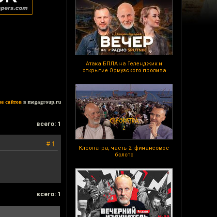
Атака БПЛА на Геленджик и
открытие Ормузского пролива
ие сайтов
в megagroup.ru
всего: 1
# 1
Клеопатра, часть 2: финансовое
болото
всего: 1