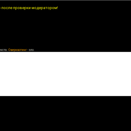
о после проверки модератором!
екста.
Оверквотинг
- зло.