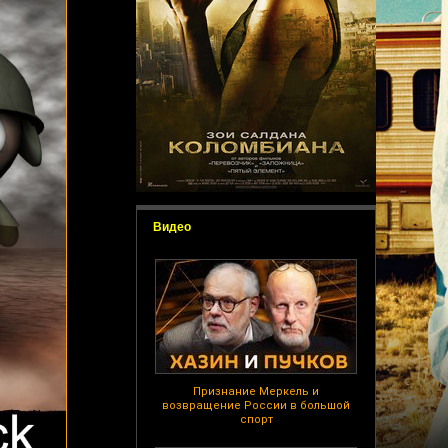
Видео
Признание Меркель и
возвращение России в большой
спорт