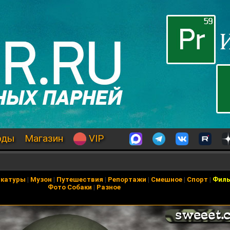
оды
Магазин
VIP
икатуры
|
Музон
|
Путешествия
|
Репортажи
|
Смешное
|
Спорт
|
Фил
Фото Собаки
|
Разное