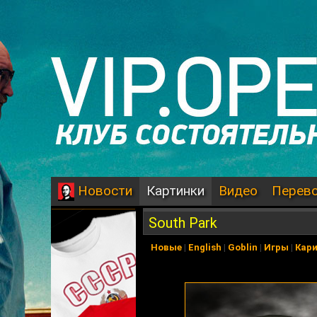
Картинки
Видео
Перев
Новости
South Park
Новые
|
English
|
Goblin
|
Игры
|
Кар