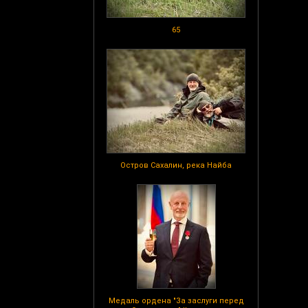
65
Остров Сахалин, река Найба
Медаль ордена "За заслуги перед