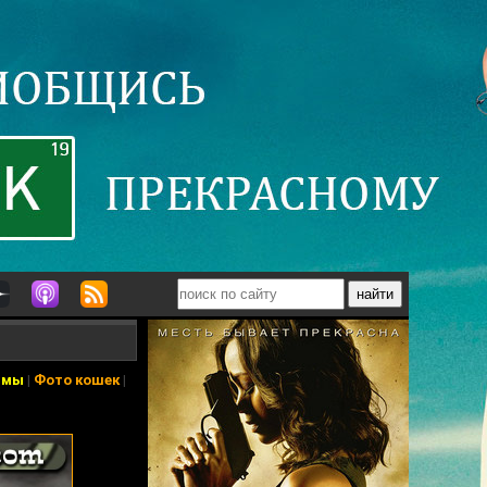
ьмы
|
Фото кошек
|