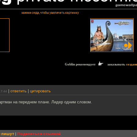
нажми сюда, чтобы увеличить картинку
Goblin рекомендует
заказывать
создан
|
ответить
|
цитировать
17:44
артман на переднем плане. Лидер одним словом.
 пишут
|
Поделиться ссылкой