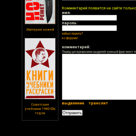
Комментарий появится на сайте тольк
имя:
пароль:
Империя ножей
забыл пароль?
я с форума!
комментарий:
Перед цитированием выделяй нужный фрагмент т
выделение
транслит
Советские
учебники 1940-50х
годов