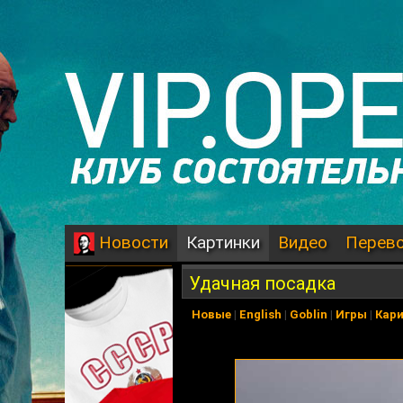
Картинки
Видео
Перев
Новости
Удачная посадка
Новые
|
English
|
Goblin
|
Игры
|
Кар