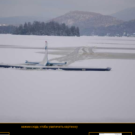
нажми сюда, чтобы увеличить картинку