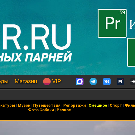
оды
Магазин
VIP
икатуры
|
Музон
|
Путешествия
|
Репортажи
|
Смешное
|
Спорт
|
Фил
Фото Собаки
|
Разное