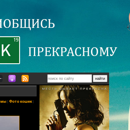
ьмы
|
Фото кошек
|