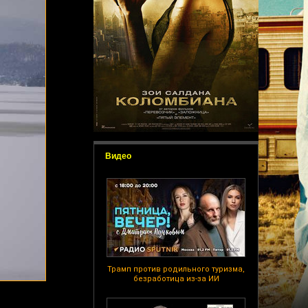
Видео
Трамп против родильного туризма,
безработица из-за ИИ