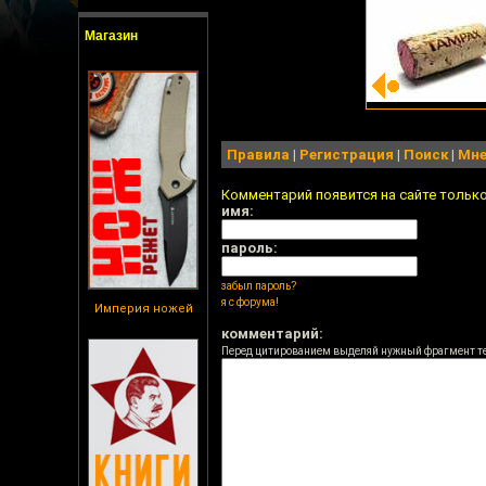
Магазин
Правила
|
Регистрация
|
Поиск
|
Мне
Комментарий появится на сайте тольк
имя:
пароль:
забыл пароль?
я с форума!
Империя ножей
комментарий:
Перед цитированием выделяй нужный фрагмент т