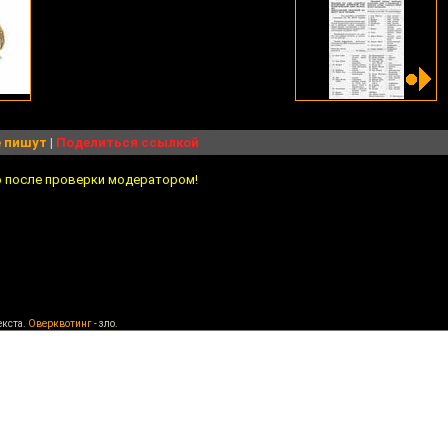
 пишут
|
Поделиться ссылкой
о после проверки модератором!
екста.
Оверквотинг
- зло.