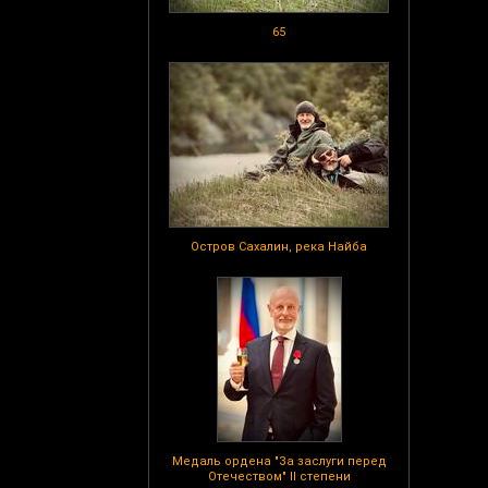
65
Остров Сахалин, река Найба
Медаль ордена "За заслуги перед
Отечеством" II степени