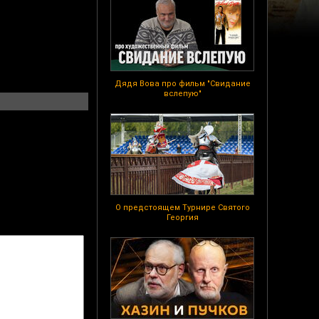
Дядя Вова про фильм "Свидание
вслепую"
О предстоящем Турнире Святого
Георгия