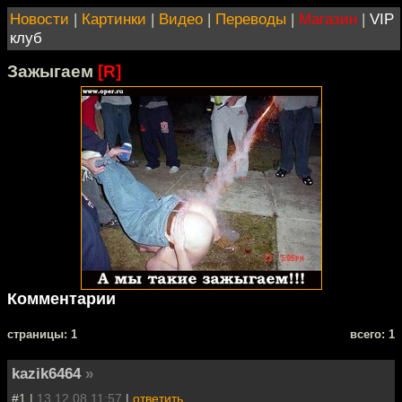
Новости
|
Картинки
|
Видео
|
Переводы
|
Магазин
|
VIP
клуб
Зажыгаем
[R]
Комментарии
cтраницы: 1
всего: 1
kazik6464
»
#1 |
13.12.08 11:57
|
ответить