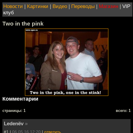
Новости
|
Картинки
|
Видео
|
Переводы
|
Магазин
|
VIP
клуб
Two in the pink
Комментарии
cтраницы: 1
всего: 1
Ledenёv
»
#1 |
06.05.16 12:20
|
ответить