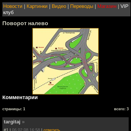
Новости
|
Картинки
|
Видео
|
Переводы
|
Магазин
|
VIP
клуб
Поворот налево
Комментарии
cтраницы: 1
всего: 3
targitaj
»
#1 |
06.02.08 16:58
|
ответить