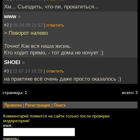
Хм... Съездить, что-ли, прокатиться...
www
»
#2 |
09.04.08 23:52
|
ответить
> Поворот налево
Точно! Как вся наша жизнь.
Кто ходит прямо, - тот дома не ночует :)
SHOEI
»
#3 |
11.07.10 10:29
|
ответить
на практике всё очень даже просто оказалось :)
cтраницы: 1
всего: 3
Правила
|
Регистрация
|
Поиск
Комментарий появится на сайте только после проверки
модератором!
имя:
пароль: