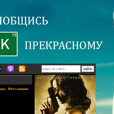
ьмы
|
Фото кошек
|