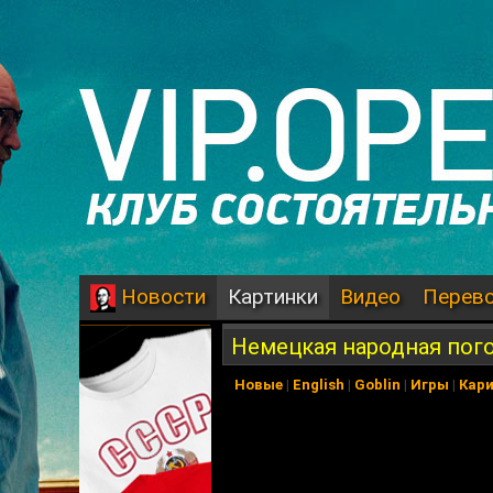
Картинки
Видео
Перев
Новости
Немецкая народная пог
Новые
|
English
|
Goblin
|
Игры
|
Кар