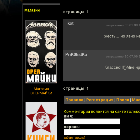
Магазин
cтраницы: 1
_kot_
отправлено 05.01.08 
жесть... но явно 
PriK0listKa
отправлено 16.07.09 
Классно!!!))Мне н
cтраницы: 1
Магазин
ОПЕРМАЙКИ
Правила
|
Регистрация
|
Поиск
|
Мне
Комментарий появится на сайте тольк
имя:
пароль:
забыл пароль?