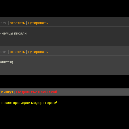
|
ответить
|
цитировать
15:22
не немцы писали.
|
ответить
|
цитировать
10:05
равится)
 пишут
|
Поделиться ссылкой
о после проверки модератором!