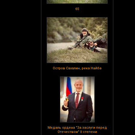
65
Остров Сахалин, река Найба
Медаль ордена "За заслуги перед
Отечеством" II степени