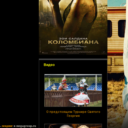
Видео
О предстоящем Турнире Святого
Георгия
ь
лендинг
в megagroup.ru