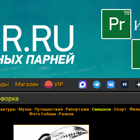
оды
Магазин
VIP
оворка
икатуры
|
Музон
|
Путешествия
|
Репортажи
|
Смешное
|
Спорт
|
Фил
Фото Собаки
|
Разное