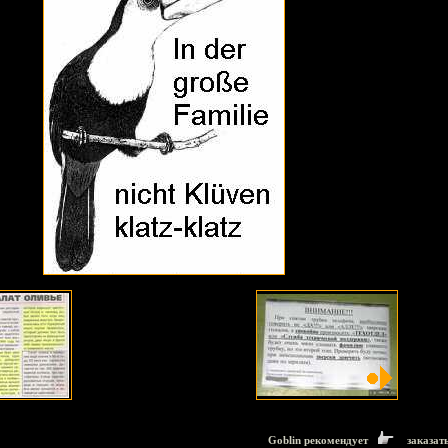
Goblin рекомендует
заказат