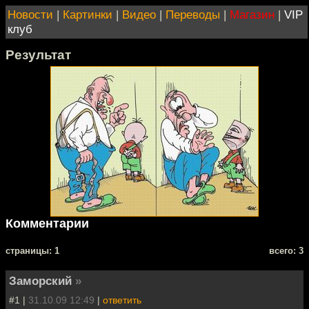
Новости
|
Картинки
|
Видео
|
Переводы
|
Магазин
|
VIP
клуб
Результат
Комментарии
cтраницы: 1
всего: 3
Заморский
»
#1 |
31.10.09 12:49
|
ответить