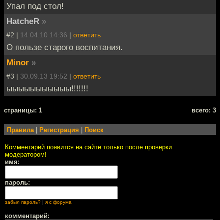
Упал под стол!
HatcheR
»
#2 |
14.04.10 14:36
|
ответить
О пользе старого воспитания.
Minor
»
#3 |
30.09.13 19:52
|
ответить
ыыыыыыыыыыы!!!!!!!
cтраницы: 1
всего: 3
Правила
|
Регистрация
|
Поиск
Комментарий появится на сайте только после проверки
модератором!
имя:
пароль:
забыл пароль?
|
я с форума
комментарий: