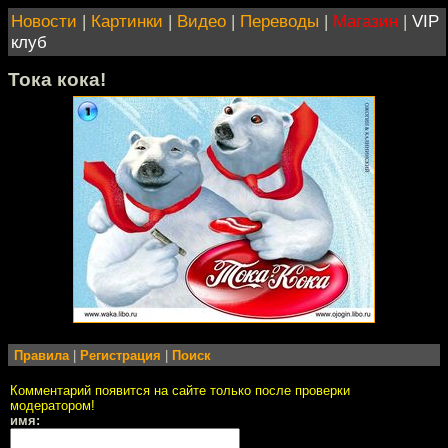
Новости
|
Картинки
|
Видео
|
Переводы
|
Магазин
|
VIP
клуб
Тока кока!
Правила
|
Регистрация
|
Поиск
Комментарий появится на сайте только после проверки
модератором!
имя: