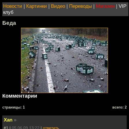
Новости
|
Картинки
|
Видео
|
Переводы
|
Магазин
|
VIP
клуб
Беда
Комментарии
cтраницы: 1
всего: 2
Xan
»
#1 |
05.06.09 13:22
|
ответить