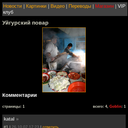
Новости
|
Картинки
|
Видео
|
Переводы
|
Магазин
|
VIP
клуб
Уйгурский повар
Комментарии
cтраницы: 1
всего: 4,
Goblin
: 1
katal
»
#1 |
26.10.07 17:23
|
ответить