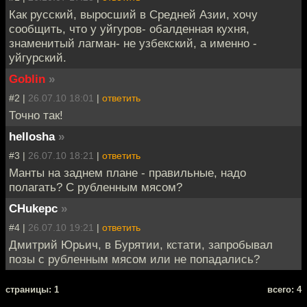
Как русский, выросший в Средней Азии, хочу
сообщить, что у уйгуров- обалденная кухня,
знаменитый лагман- не узбекский, а именно -
уйгурский.
Goblin
»
#2 |
26.07.10 18:01
|
ответить
Точно так!
hellosha
»
#3 |
26.07.10 18:21
|
ответить
Манты на заднем плане - правильные, надо
полагать? С рубленным мясом?
CHukepc
»
#4 |
26.07.10 19:21
|
ответить
Дмитрий Юрьич, в Бурятии, кстати, запробывал
позы с рубленным мясом или не попадались?
cтраницы: 1
всего: 4