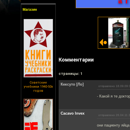
Магазин
Комментарии
cтраницы: 1
Советские
Кексуто [Ло]
отправлено 18.09.09 
учебники 1940-50х
годов
- Какой я те докто
Cacavo Invex
отправлено 26.04.11 
они пациенту яйца