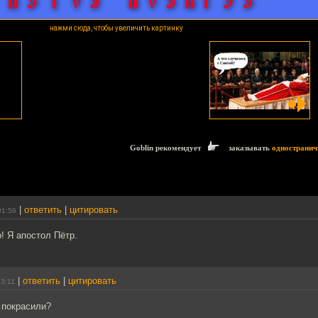
нажми сюда, чтобы увеличить картинку
Goblin рекомендует
заказывать
одностранич
|
ответить
|
цитировать
01:56
р! Я апостол Пётр.
|
ответить
|
цитировать
23:11
 покрасили?