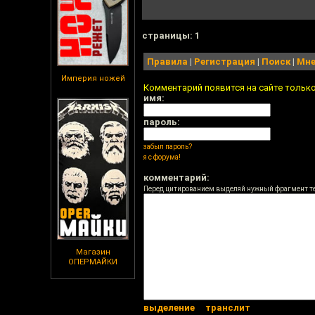
cтраницы: 1
Правила
|
Регистрация
|
Поиск
|
Мне
Империя ножей
Комментарий появится на сайте тольк
имя:
пароль:
забыл пароль?
я с форума!
комментарий:
Перед цитированием выделяй нужный фрагмент т
Магазин
ОПЕРМАЙКИ
выделение
транслит