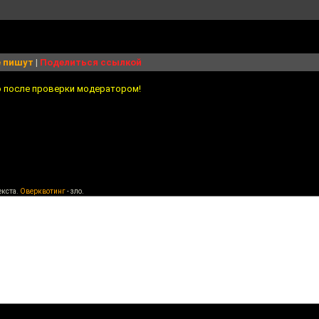
 пишут
|
Поделиться ссылкой
о после проверки модератором!
екста.
Оверквотинг
- зло.