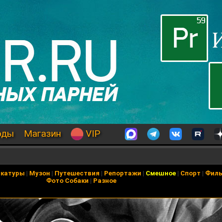
оды
Магазин
VIP
икатуры
|
Музон
|
Путешествия
|
Репортажи
|
Смешное
|
Спорт
|
Фил
Фото Собаки
|
Разное