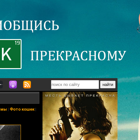
ьмы
|
Фото кошек
|