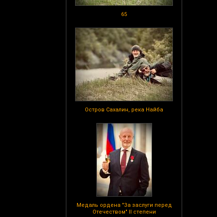
65
Остров Сахалин, река Найба
Медаль ордена "За заслуги перед
Отечеством" II степени