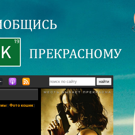
ьмы
|
Фото кошек
|