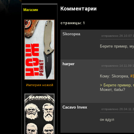
Комментарии
Магазин
cтраницы: 1
Skoropea
отправлено 26.10.07 
Берите пример, м
harper
отправлено 14.11.09 
Кому: Skoropea,
#
> Берите пример,
Империя ножей
Может, бабы?
Cacavo Invex
отправлено 26.04.11 
он вдул