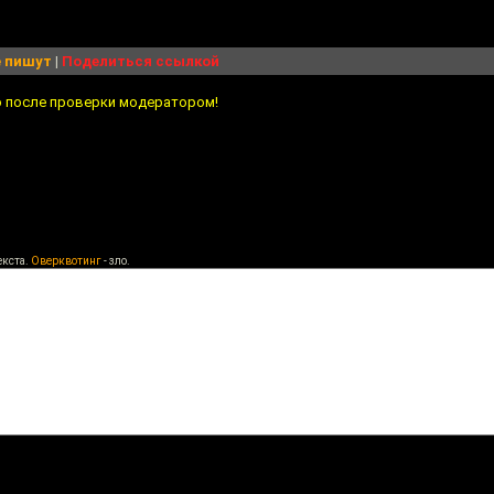
 пишут
|
Поделиться ссылкой
о после проверки модератором!
екста.
Оверквотинг
- зло.