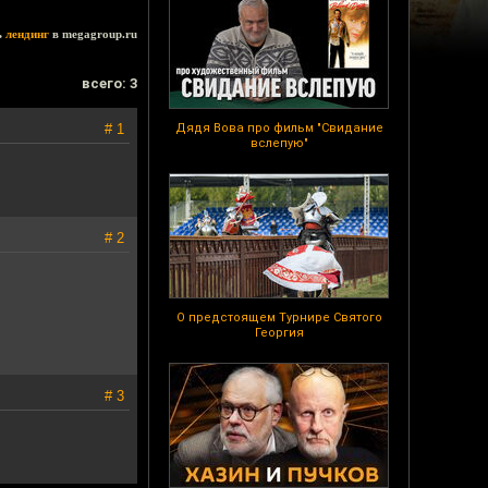
ь
лендинг
в megagroup.ru
всего: 3
# 1
Дядя Вова про фильм "Свидание
вслепую"
# 2
О предстоящем Турнире Святого
Георгия
# 3