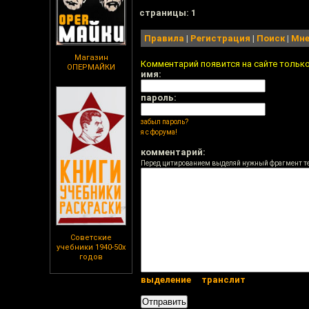
cтраницы: 1
Правила
|
Регистрация
|
Поиск
|
Мне
Магазин
Комментарий появится на сайте тольк
ОПЕРМАЙКИ
имя:
пароль:
забыл пароль?
я с форума!
комментарий:
Перед цитированием выделяй нужный фрагмент т
Советские
учебники 1940-50х
годов
выделение
транслит