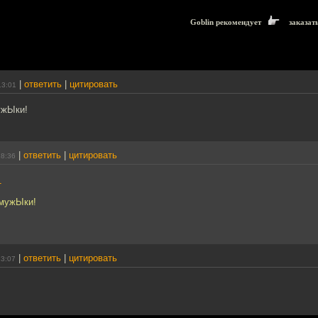
Goblin рекомендует
заказат
|
ответить
|
цитировать
13:01
ужЫки!
|
ответить
|
цитировать
18:36
1
 мужЫки!
|
ответить
|
цитировать
23:07