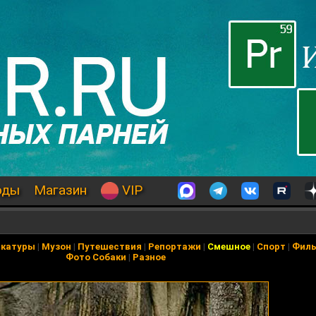
оды
Магазин
VIP
икатуры
|
Музон
|
Путешествия
|
Репортажи
|
Смешное
|
Спорт
|
Фил
Фото Собаки
|
Разное