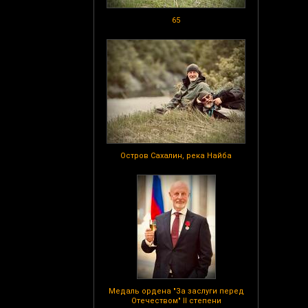
65
Остров Сахалин, река Найба
Медаль ордена "За заслуги перед
Отечеством" II степени