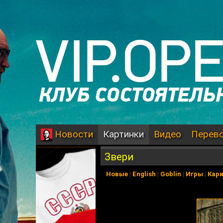
Картинки
Видео
Перев
Новости
Звери
Новые
|
English
|
Goblin
|
Игры
|
Кар