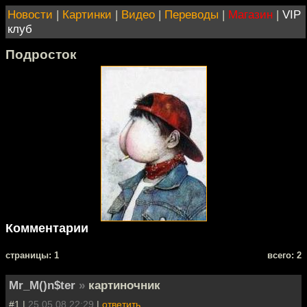
Новости
|
Картинки
|
Видео
|
Переводы
|
Магазин
|
VIP
клуб
Подросток
Комментарии
cтраницы: 1
всего: 2
Mr_M()n$ter
»
картиночник
#1 |
25.05.08 22:29
|
ответить