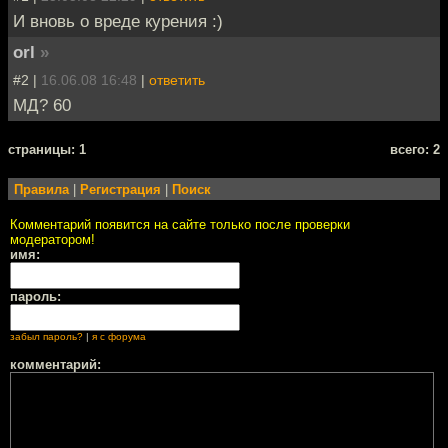
И вновь о вреде курения :)
orl
»
#2 |
16.06.08 16:48
|
ответить
МД? 60
cтраницы: 1
всего: 2
Правила
|
Регистрация
|
Поиск
Комментарий появится на сайте только после проверки
модератором!
имя:
пароль:
забыл пароль?
|
я с форума
комментарий: