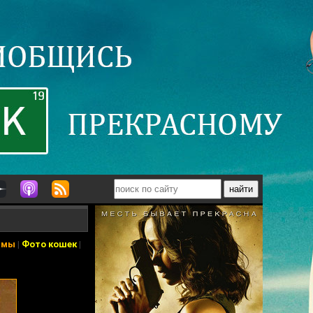
ьмы
|
Фото кошек
|