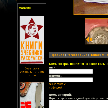
Магазин
Правила
|
Регистрация
|
Поиск
|
Мне
Комментарий появится на сайте тольк
имя:
Советские
учебники 1940-50х
годов
пароль:
забыл пароль?
я с форума!
комментарий:
Перед цитированием выделяй нужный фрагмент т