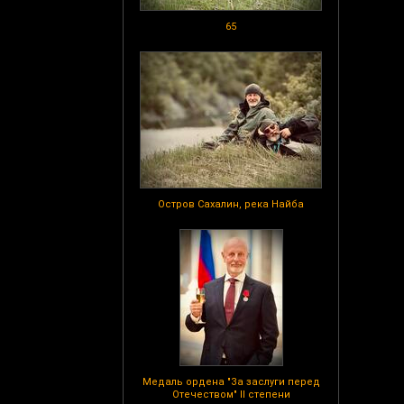
65
Остров Сахалин, река Найба
Медаль ордена "За заслуги перед
Отечеством" II степени