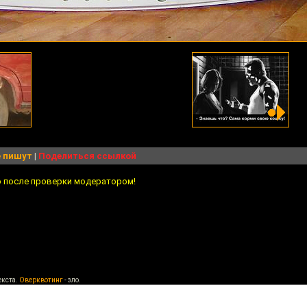
 пишут
|
Поделиться ссылкой
о после проверки модератором!
екста.
Оверквотинг
- зло.