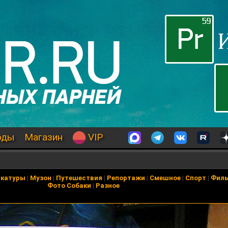
оды
Магазин
VIP
икатуры
|
Музон
|
Путешествия
|
Репортажи
|
Смешное
|
Спорт
|
Фил
Фото Собаки
|
Разное