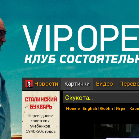
Картинки
Видео
Перев
Новости
Скукота...
Новые
|
English
|
Goblin
|
Игры
|
Кар