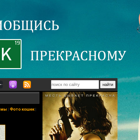
ьмы
|
Фото кошек
|