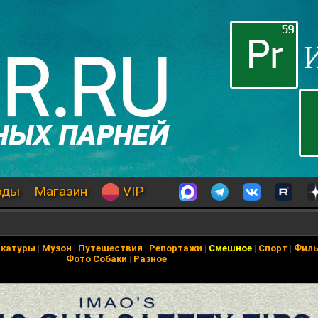
оды
Магазин
VIP
икатуры
|
Музон
|
Путешествия
|
Репортажи
|
Смешное
|
Спорт
|
Фил
Фото Собаки
|
Разное