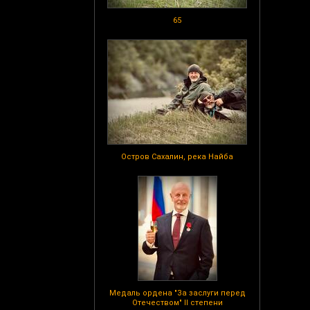
65
Остров Сахалин, река Найба
Медаль ордена "За заслуги перед
Отечеством" II степени