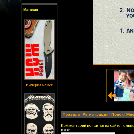
Магазин
Империя ножей
Правила
|
Регистрация
|
Поиск
|
Мне
Комментарий появится на сайте тольк
имя: