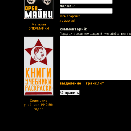
пароль:
забыл пароль?
я с форума!
Магазин
ОПЕРМАЙКИ
комментарий:
Перед цитированием выделяй нужный фрагмент т
выделение
транслит
Советские
учебники 1940-50х
годов