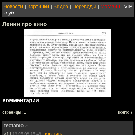
Новости
|
Картинки
|
Видео
|
Переводы
|
Магазин
|
VIP
клуб
Ленин про кино
Комментарии
cтраницы: 1
всего: 7
feofanio
»
#1 |
13.05.08 15:49
|
ответить