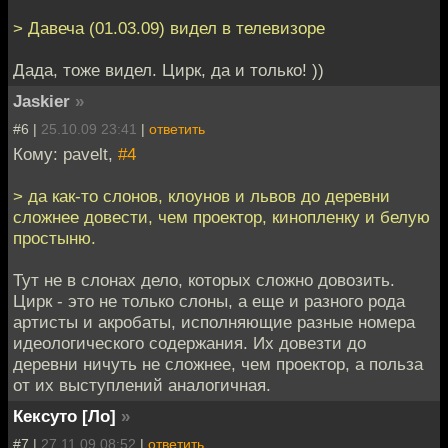
> Давеча (01.03.09) видел в телевизоре
Дада, тоже видел. Цирк, да и только! ))
Jaskier
»
#6 |
25.10.09 23:41
|
ответить
Кому: pavelt,
#4
> да как-то слонов, клоунов и львов до деревни
сложнее довести, чем проектор, кинопленку и белую
простыню.
Тут не в слонах дело, которых сложно довозить.
Цирк - это не только слоны, а еще и разного рода
артисты и акробаты, исполняющие разные номера
идеологического содержания. Их довезти до
деревни ничуть не сложнее, чем проектор, а польза
от их выступлений аналогичная.
Кексуто [Ло]
»
#7 |
27.11.09 08:52
|
ответить