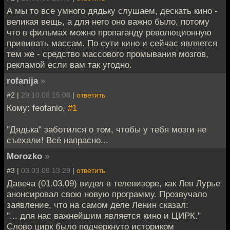
А мы то все умного дядьку слушаем, дескать кино -
великая вещь, а для него оно важно было, потому
что в фильмах можно пропаганду революционную
прививать массам. По сути кино и сейчас является
тем же - средство массового промывания мозгов,
рекламой если вам так угодно.
rofanija
»
#2 |
29.10.08 15:08
|
ответить
Кому: feofanio,
#1
"Дядька" заботился о том, чтобы у тебя мозги не
съехали! Всё напрасно...
Morozko
»
#3 |
03.03.09 13:29
|
ответить
Давеча (01.03.09) видел в телевизоре, как Лев Лурье
анонсировал свою новую программу. Прозвучало
заявление, что на самом деле Ленин сказал:
"... для нас важнейшим является кино и ЦИРК."
Слово цирк было подчеркнуто историком