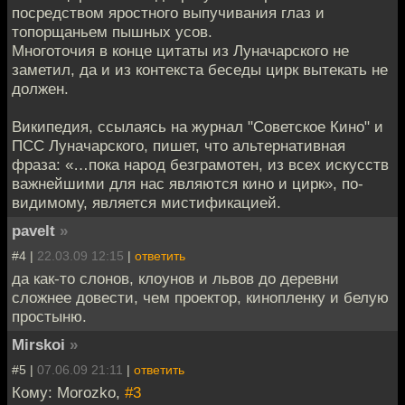
посредством яростного выпучивания глаз и
топорщаньем пышных усов.
Многоточия в конце цитаты из Луначарского не
заметил, да и из контекста беседы цирк вытекать не
должен.
Википедия, ссылаясь на журнал "Советское Кино" и
ПСС Луначарского, пишет, что альтернативная
фраза: «…пока народ безграмотен, из всех искусств
важнейшими для нас являются кино и цирк», по-
видимому, является мистификацией.
pavelt
»
#4 |
22.03.09 12:15
|
ответить
да как-то слонов, клоунов и львов до деревни
сложнее довести, чем проектор, кинопленку и белую
простыню.
Mirskoi
»
#5 |
07.06.09 21:11
|
ответить
Кому: Morozko,
#3