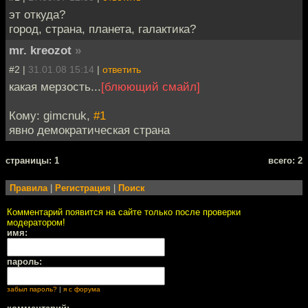
эт откуда?
город, страна, планета, галактика?
mr. kreozot
»
#2 |
31.01.08 15:14
|
ответить
какая мерзость...
[блюющий смайл]
Кому: gimcnuk,
#1
явно демократическая страна
cтраницы: 1
всего: 2
Правила
|
Регистрация
|
Поиск
Комментарий появится на сайте только после проверки
модератором!
имя:
пароль:
забыл пароль?
|
я с форума