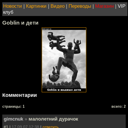
Новости
|
Картинки
|
Видео
|
Переводы
|
Магазин
|
VIP
клуб
Goblin и дети
Комментарии
cтраницы: 1
всего: 2
gimcnuk
»
малолетний дурачок
#1 |
17.09.07 12:38
|
ответить